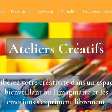
ifs
Prestations
Qui suis-je
Actualité
Créations artisti
Ateliers Créatifs
ibérez votre créativité dans un espa
bienveillant où l’imaginaire et les
émotions s’expriment librement