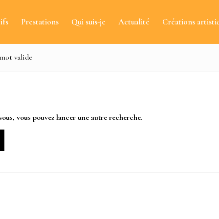
ifs
Prestations
Qui suis-je
Actualité
Créations artisti
 mot valide
essous, vous pouvez lancer une autre recherche.