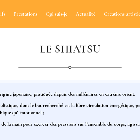
ifs
Prestations
Qui suis-je
Actualité
Créations artisti
LE SHIATSU
rigine japonaise, pratiquée depuis des millénaires en extrême orient.
olistique, dont le but recherché est la libre circulation énergétique, p
hique qu’ émotionnel ;
s de la main
pour exercer des
pressions
sur l’ensemble du corps, agissan