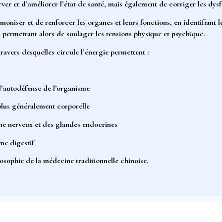
rver et d’améliorer l’état de santé
, mais également de corriger les dys
rmoniser et de renforcer les organes et leurs fonctions
, en identifiant 
 permettant alors de soulager les tensions physique et psychique.
travers desquelles circule l’énergie permettent :
d’autodéfense de l’organisme
plus généralement corporelle
ème nerveux et des glandes endocrines
me digestif
ilosophie de la
médecine traditionnelle chinoise.